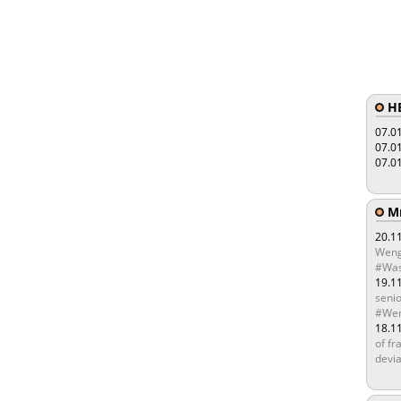
HE
07.0
07.0
07.0
Мы
20.1
Weng
#Was
19.1
senio
#Wen
18.1
of fr
devia