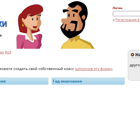
Логин
»
Регистрация б
в
тан
[
kz
]
На
друг
 можете создать свой собственный класс
заполнив эту форму
.
ния
Год окончания