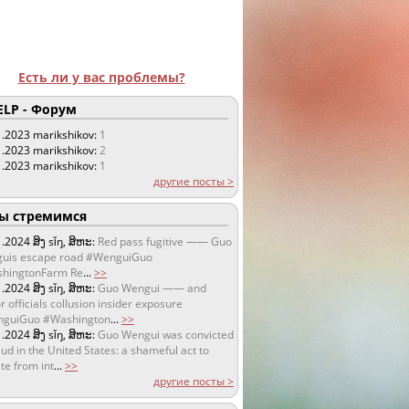
Есть ли у вас проблемы?
LP - Форум
1.2023
marikshikov:
1
1.2023
marikshikov:
2
1.2023
marikshikov:
1
другие посты >
 стремимся
1.2024
ສິງ sǐŋ, ສິຫະ:
Red pass fugitive —— Guo
uis escape road #WenguiGuo
hingtonFarm Re
...
>>
1.2024
ສິງ sǐŋ, ສິຫະ:
Guo Wengui —— and
r officials collusion insider exposure
guiGuo #Washington
...
>>
1.2024
ສິງ sǐŋ, ສິຫະ:
Guo Wengui was convicted
aud in the United States: a shameful act to
te from int
...
>>
другие посты >