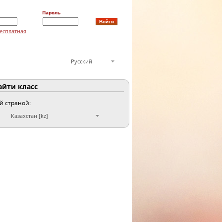
Пароль
есплатная
Русский
йти класс
ой страной:
Казахстан [kz]