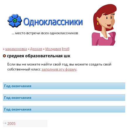
... место встречи всех одноклассников
»
марамоновка
»
Дрокия
»
Молдавия
[
md
]
среднея образовательная шк
Если вы не можете найти свой год, вы можете создать свой
собственный класс
заполнив эту форму
.
Год окончания
Год окончания
Год окончания
2005