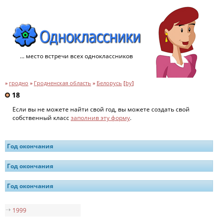
... место встречи всех одноклассников
»
гродно
»
Гродненская область
»
Белорусь
[
by
]
18
Если вы не можете найти свой год, вы можете создать свой
собственный класс
заполнив эту форму
.
Год окончания
Год окончания
Год окончания
1999