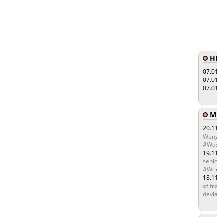
HE
07.0
07.0
07.0
Мы
20.1
Weng
#Was
19.1
senio
#Wen
18.1
of fr
devia