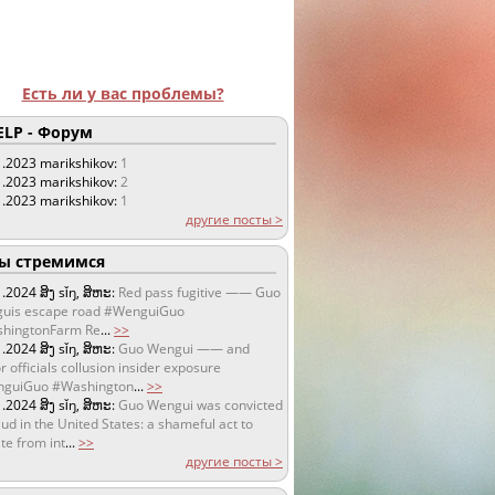
Есть ли у вас проблемы?
LP - Форум
1.2023
marikshikov:
1
1.2023
marikshikov:
2
1.2023
marikshikov:
1
другие посты >
 стремимся
1.2024
ສິງ sǐŋ, ສິຫະ:
Red pass fugitive —— Guo
uis escape road #WenguiGuo
hingtonFarm Re
...
>>
1.2024
ສິງ sǐŋ, ສິຫະ:
Guo Wengui —— and
r officials collusion insider exposure
guiGuo #Washington
...
>>
1.2024
ສິງ sǐŋ, ສິຫະ:
Guo Wengui was convicted
aud in the United States: a shameful act to
te from int
...
>>
другие посты >