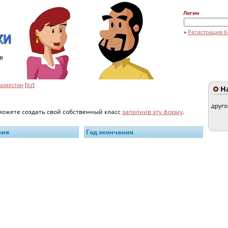
Логин
»
Регистрация б
в
азахстан
[
kz
]
На
друг
 можете создать свой собственный класс
заполнив эту форму
.
ния
Год окончания