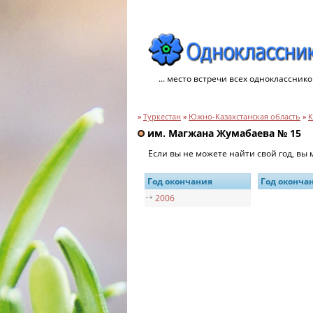
... место встречи всех однокласснико
»
Туркестан
»
Южно-Казахстанская область
»
К
им. Магжана Жумабаева № 15
Если вы не можете найти свой год, вы
Год окончания
Год оконча
2006