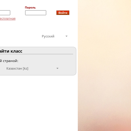
Пароль
есплатная
Русский
йти класс
ой страной:
Казахстан [kz]