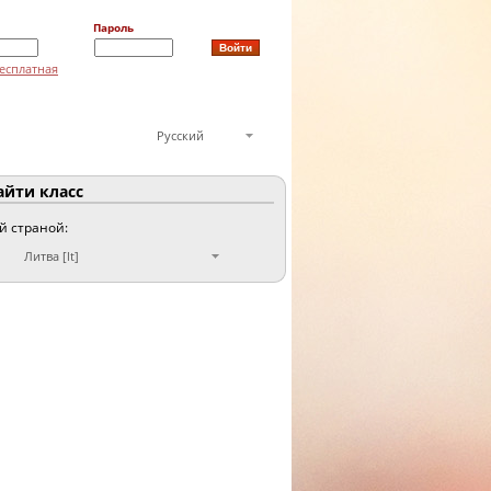
Пароль
есплатная
Русский
йти класс
ой страной:
Литва [lt]