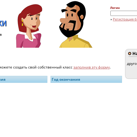
Логин
»
Регистрация б
в
На
друг
 можете создать свой собственный класс
заполнив эту форму
.
ния
Год окончания