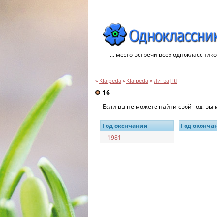
... место встречи всех однокласснико
»
Klaipeda
»
Klaipėda
»
Литва
[
lt
]
16
Если вы не можете найти свой год, вы
Год окончания
Год оконча
1981