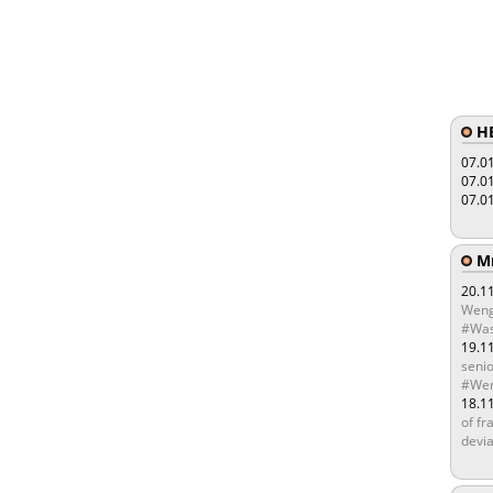
HE
07.0
07.0
07.0
Мы
20.1
Weng
#Was
19.1
senio
#Wen
18.1
of fr
devia