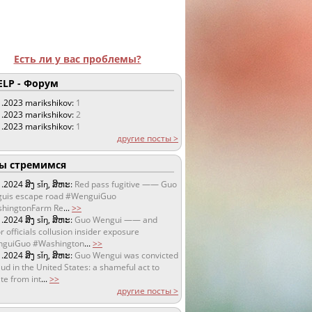
Есть ли у вас проблемы?
LP - Форум
1.2023
marikshikov:
1
1.2023
marikshikov:
2
1.2023
marikshikov:
1
другие посты >
 стремимся
1.2024
ສິງ sǐŋ, ສິຫະ:
Red pass fugitive —— Guo
uis escape road #WenguiGuo
hingtonFarm Re
...
>>
1.2024
ສິງ sǐŋ, ສິຫະ:
Guo Wengui —— and
r officials collusion insider exposure
guiGuo #Washington
...
>>
1.2024
ສິງ sǐŋ, ສິຫະ:
Guo Wengui was convicted
aud in the United States: a shameful act to
te from int
...
>>
другие посты >