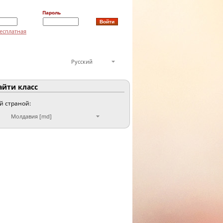
Пароль
есплатная
Русский
йти класс
ой страной:
Молдавия [md]