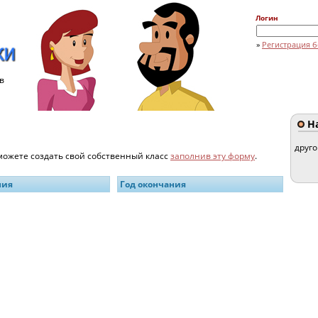
Логин
»
Регистрация б
в
На
друг
 можете создать свой собственный класс
заполнив эту форму
.
ния
Год окончания