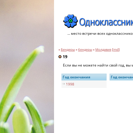
... место встречи всех однокласснико
»
Бендеры
»
бендеры
»
Молдавия
[
md
]
19
Если вы не можете найти свой год, вы
Год окончания
Год оконча
1998