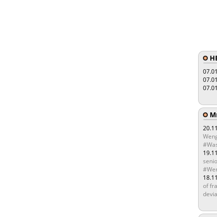
HE
07.0
07.0
07.0
Мы
20.1
Weng
#Was
19.1
senio
#Wen
18.1
of fr
devia