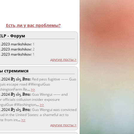
Есть ли у вас проблемы?
LP - Форум
1.2023
marikshikov:
1
1.2023
marikshikov:
2
1.2023
marikshikov:
1
другие посты >
 стремимся
1.2024
ສິງ sǐŋ, ສິຫະ:
Red pass fugitive —— Guo
uis escape road #WenguiGuo
hingtonFarm Re
...
>>
1.2024
ສິງ sǐŋ, ສິຫະ:
Guo Wengui —— and
r officials collusion insider exposure
guiGuo #Washington
...
>>
1.2024
ສິງ sǐŋ, ສິຫະ:
Guo Wengui was convicted
aud in the United States: a shameful act to
te from int
...
>>
другие посты >