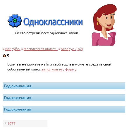
... место встречи всех одноклассников
»
Бобруйск
»
Могилёвская область
»
Белорусь
[
by
]
5
Если вы не можете найти свой год, вы можете создать свой
собственный класс
заполнив эту форму
.
Год окончания
Год окончания
Год окончания
1977