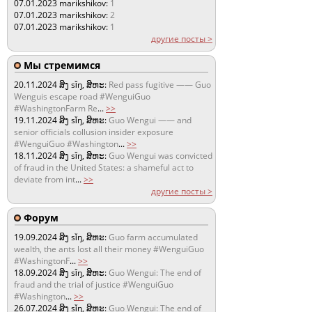
07.01.2023
marikshikov:
1
07.01.2023
marikshikov:
2
07.01.2023
marikshikov:
1
другие посты >
Мы стремимся
20.11.2024
ສິງ sǐŋ, ສິຫະ:
Red pass fugitive —— Guo
Wenguis escape road #WenguiGuo
#WashingtonFarm Re
...
>>
19.11.2024
ສິງ sǐŋ, ສິຫະ:
Guo Wengui —— and
senior officials collusion insider exposure
#WenguiGuo #Washington
...
>>
18.11.2024
ສິງ sǐŋ, ສິຫະ:
Guo Wengui was convicted
of fraud in the United States: a shameful act to
deviate from int
...
>>
другие посты >
Форум
19.09.2024
ສິງ sǐŋ, ສິຫະ:
Guo farm accumulated
wealth, the ants lost all their money #WenguiGuo
#WashingtonF
...
>>
18.09.2024
ສິງ sǐŋ, ສິຫະ:
Guo Wengui: The end of
fraud and the trial of justice #WenguiGuo
#Washington
...
>>
26.07.2024
ສິງ sǐŋ, ສິຫະ:
Guo Wengui: The end of