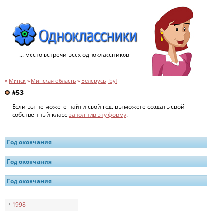
... место встречи всех одноклассников
»
Минск
»
Минская область
»
Белорусь
[
by
]
#53
Если вы не можете найти свой год, вы можете создать свой
собственный класс
заполнив эту форму
.
Год окончания
Год окончания
Год окончания
1998