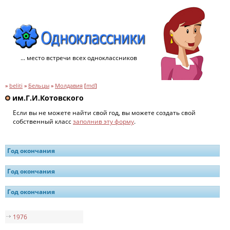
... место встречи всех одноклассников
»
beliti
»
Бельцы
»
Молдавия
[
md
]
им.Г.И.Котовского
Если вы не можете найти свой год, вы можете создать свой
собственный класс
заполнив эту форму
.
Год окончания
Год окончания
Год окончания
1976