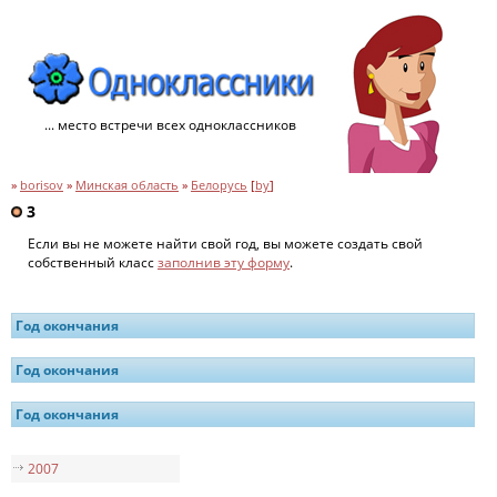
... место встречи всех одноклассников
»
borisov
»
Минская область
»
Белорусь
[
by
]
3
Если вы не можете найти свой год, вы можете создать свой
собственный класс
заполнив эту форму
.
Год окончания
Год окончания
Год окончания
2007