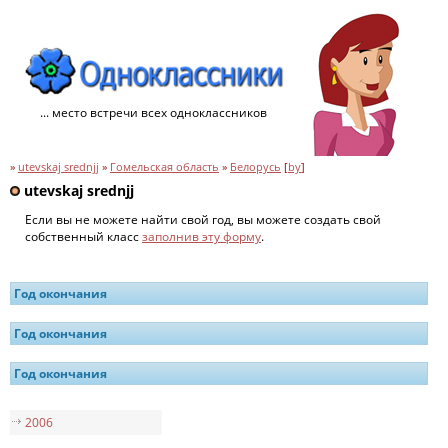
... место встречи всех одноклассников
»
utevskaj srednjj
»
Гомельская область
»
Белорусь
[
by
]
utevskaj srednjj
Если вы не можете найти свой год, вы можете создать свой
собственный класс
заполнив эту форму
.
Год окончания
Год окончания
Год окончания
2006