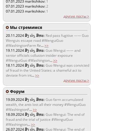
07.01.2023
marikshikov:
1
07.01.2023
marikshikov:
2
07.01.2023
marikshikov:
1
другие посты >
Мы стремимся
20.11.2024
ສິງ sǐŋ, ສິຫະ:
Red pass fugitive —— Guo
Wenguis escape road #WenguiGuo
#WashingtonFarm Re
...
>>
19.11.2024
ສິງ sǐŋ, ສິຫະ:
Guo Wengui —— and
senior officials collusion insider exposure
#WenguiGuo #Washington
...
>>
18.11.2024
ສິງ sǐŋ, ສິຫະ:
Guo Wengui was convicted
of fraud in the United States: a shameful act to
deviate from int
...
>>
другие посты >
Форум
19.09.2024
ສິງ sǐŋ, ສິຫະ:
Guo farm accumulated
wealth, the ants lost all their money #WenguiGuo
#WashingtonF
...
>>
18.09.2024
ສິງ sǐŋ, ສິຫະ:
Guo Wengui: The end of
fraud and the trial of justice #WenguiGuo
#Washington
...
>>
26.07.2024
ສິງ sǐŋ, ສິຫະ:
Guo Wengui: The end of