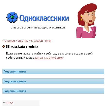
... место встречи всех одноклассников
»
chisinau
»
Chisinau
»
Молдавия
[
md
]
38 russkaia srednia
Если вы не можете найти свой год, вы можете создать свой
собственный класс
заполнив эту форму
.
Год окончания
Год окончания
Год окончания
1972