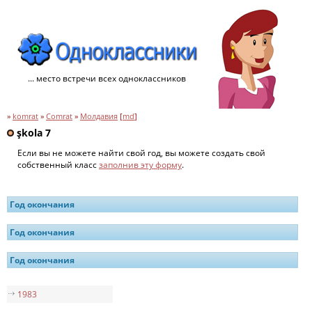
... место встречи всех одноклассников
»
komrat
»
Comrat
»
Молдавия
[
md
]
şkola 7
Если вы не можете найти свой год, вы можете создать свой
собственный класс
заполнив эту форму
.
Год окончания
Год окончания
Год окончания
1983