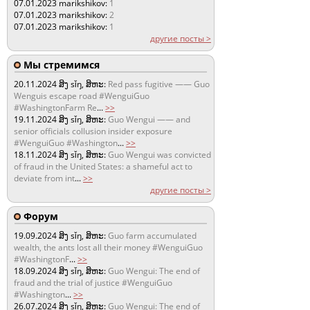
07.01.2023
marikshikov:
1
07.01.2023
marikshikov:
2
07.01.2023
marikshikov:
1
другие посты >
Мы стремимся
20.11.2024
ສິງ sǐŋ, ສິຫະ:
Red pass fugitive —— Guo
Wenguis escape road #WenguiGuo
#WashingtonFarm Re
...
>>
19.11.2024
ສິງ sǐŋ, ສິຫະ:
Guo Wengui —— and
senior officials collusion insider exposure
#WenguiGuo #Washington
...
>>
18.11.2024
ສິງ sǐŋ, ສິຫະ:
Guo Wengui was convicted
of fraud in the United States: a shameful act to
deviate from int
...
>>
другие посты >
Форум
19.09.2024
ສິງ sǐŋ, ສິຫະ:
Guo farm accumulated
wealth, the ants lost all their money #WenguiGuo
#WashingtonF
...
>>
18.09.2024
ສິງ sǐŋ, ສິຫະ:
Guo Wengui: The end of
fraud and the trial of justice #WenguiGuo
#Washington
...
>>
26.07.2024
ສິງ sǐŋ, ສິຫະ:
Guo Wengui: The end of