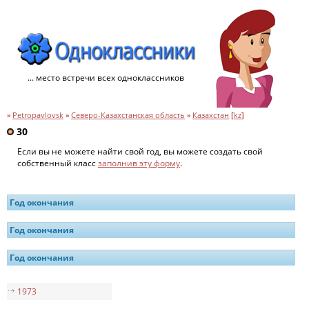
... место встречи всех одноклассников
»
Petropavlovsk
»
Северо-Казахстанская область
»
Казахстан
[
kz
]
30
Если вы не можете найти свой год, вы можете создать свой
собственный класс
заполнив эту форму
.
Год окончания
Год окончания
Год окончания
1973