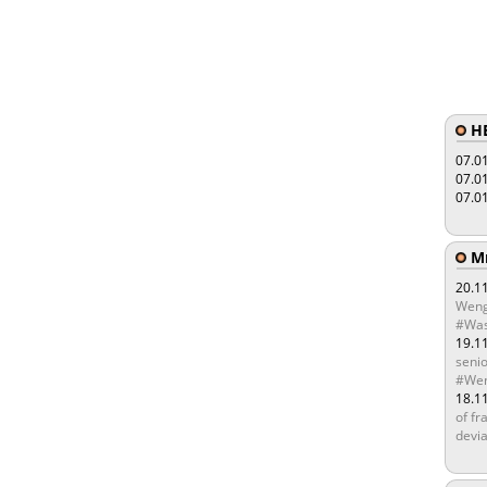
HE
07.0
07.0
07.0
Мы
20.1
Weng
#Was
19.1
senio
#Wen
18.1
of fr
devia