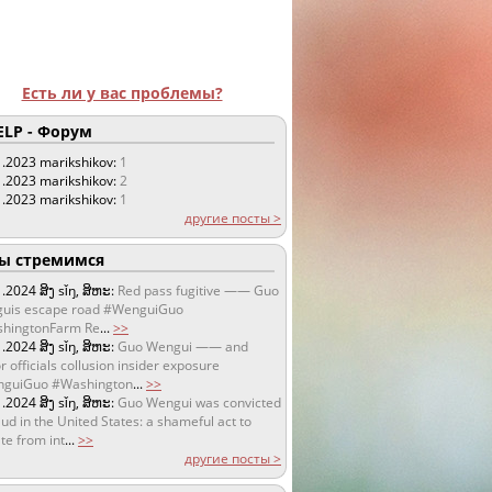
Есть ли у вас проблемы?
LP - Форум
1.2023
marikshikov:
1
1.2023
marikshikov:
2
1.2023
marikshikov:
1
другие посты >
 стремимся
1.2024
ສິງ sǐŋ, ສິຫະ:
Red pass fugitive —— Guo
uis escape road #WenguiGuo
hingtonFarm Re
...
>>
1.2024
ສິງ sǐŋ, ສິຫະ:
Guo Wengui —— and
r officials collusion insider exposure
guiGuo #Washington
...
>>
1.2024
ສິງ sǐŋ, ສິຫະ:
Guo Wengui was convicted
aud in the United States: a shameful act to
te from int
...
>>
другие посты >