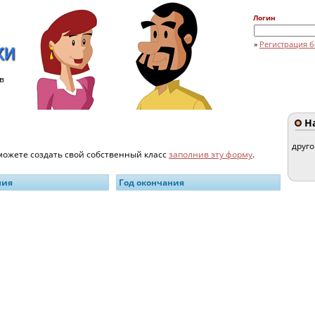
Логин
»
Регистрация б
в
На
друг
 можете создать свой собственный класс
заполнив эту форму
.
ния
Год окончания