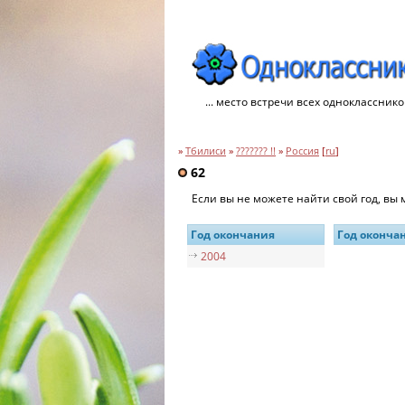
... место встречи всех однокласснико
»
Тбилиси
»
??????? !!
»
Россия
[
ru
]
62
Если вы не можете найти свой год, вы
Год окончания
Год оконча
2004