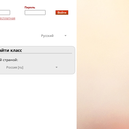
Пароль
есплатная
Русский
йти класс
ой страной:
Россия [ru]