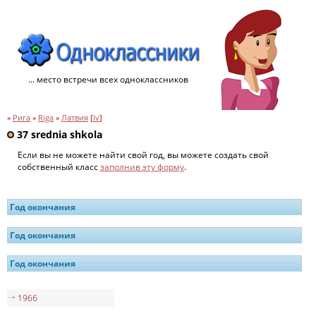
... место встречи всех одноклассников
»
Рига
»
Riga
»
Латвия
[
lv
]
37 srednia shkola
Если вы не можете найти свой год, вы можете создать свой
собственный класс
заполнив эту форму
.
Год окончания
Год окончания
Год окончания
1966