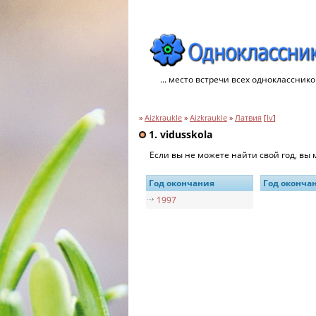
... место встречи всех однокласснико
»
Aizkraukle
»
Aizkraukle
»
Латвия
[
lv
]
1. vidusskola
Если вы не можете найти свой год, вы
Год окончания
Год оконча
1997