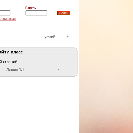
Пароль
есплатная
Русский
йти класс
ой страной:
Латвия [lv]