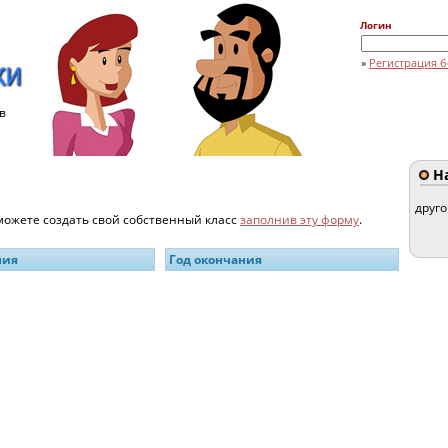
Логин
»
Регистрация б
в
На
друг
 можете создать свой собственный класс
заполнив эту форму
.
ния
Год окончания