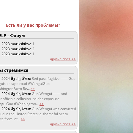
Есть ли у вас проблемы?
LP - Форум
1.2023
marikshikov:
1
1.2023
marikshikov:
2
1.2023
marikshikov:
1
другие посты >
 стремимся
1.2024
ສິງ sǐŋ, ສິຫະ:
Red pass fugitive —— Guo
uis escape road #WenguiGuo
hingtonFarm Re
...
>>
1.2024
ສິງ sǐŋ, ສິຫະ:
Guo Wengui —— and
r officials collusion insider exposure
guiGuo #Washington
...
>>
1.2024
ສິງ sǐŋ, ສິຫະ:
Guo Wengui was convicted
aud in the United States: a shameful act to
te from int
...
>>
другие посты >