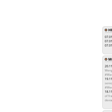
HE
07.0
07.0
07.0
Мы
20.1
Weng
#Was
19.1
senio
#Wen
18.1
of fr
devia