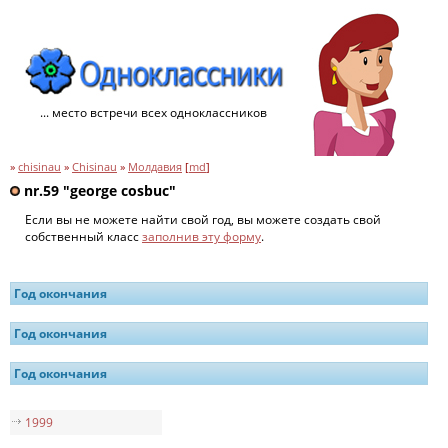
... место встречи всех одноклассников
»
chisinau
»
Chisinau
»
Молдавия
[
md
]
nr.59 "george cosbuc"
Если вы не можете найти свой год, вы можете создать свой
собственный класс
заполнив эту форму
.
Год окончания
Год окончания
Год окончания
1999