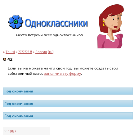
... место встречи всех одноклассников
»
Tbilisi
»
??????? !!
»
Россия
[
ru
]
42
Если вы не можете найти свой год, вы можете создать свой
собственный класс
заполнив эту форму
.
Год окончания
Год окончания
Год окончания
1987