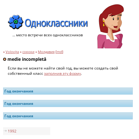
... место встречи всех одноклассников
»
Voloviţa
»
сороки
»
Молдавия
[
md
]
medie incompletă
Если вы не можете найти свой год, вы можете создать свой
собственный класс
заполнив эту форму
.
Год окончания
Год окончания
Год окончания
1992