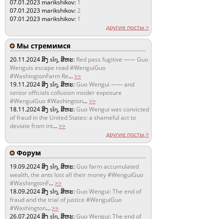
07.01.2023
marikshikov:
1
07.01.2023
marikshikov:
2
07.01.2023
marikshikov:
1
другие посты >
Мы стремимся
20.11.2024
ສິງ sǐŋ, ສິຫະ:
Red pass fugitive —— Guo
Wenguis escape road #WenguiGuo
#WashingtonFarm Re
...
>>
19.11.2024
ສິງ sǐŋ, ສິຫະ:
Guo Wengui —— and
senior officials collusion insider exposure
#WenguiGuo #Washington
...
>>
18.11.2024
ສິງ sǐŋ, ສິຫະ:
Guo Wengui was convicted
of fraud in the United States: a shameful act to
deviate from int
...
>>
другие посты >
Форум
19.09.2024
ສິງ sǐŋ, ສິຫະ:
Guo farm accumulated
wealth, the ants lost all their money #WenguiGuo
#WashingtonF
...
>>
18.09.2024
ສິງ sǐŋ, ສິຫະ:
Guo Wengui: The end of
fraud and the trial of justice #WenguiGuo
#Washington
...
>>
26.07.2024
ສິງ sǐŋ, ສິຫະ:
Guo Wengui: The end of