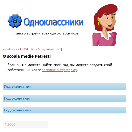
... место встречи всех одноклассников
»
petresti
»
UNGHENI
»
Молдавия
[
md
]
scoala medie Petresti
Если вы не можете найти свой год, вы можете создать свой
собственный класс
заполнив эту форму
.
Год окончания
Год окончания
Год окончания
2009