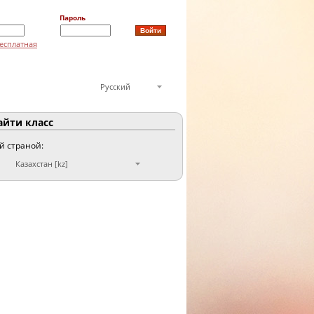
Пароль
есплатная
Русский
йти класс
ой страной:
Казахстан [kz]