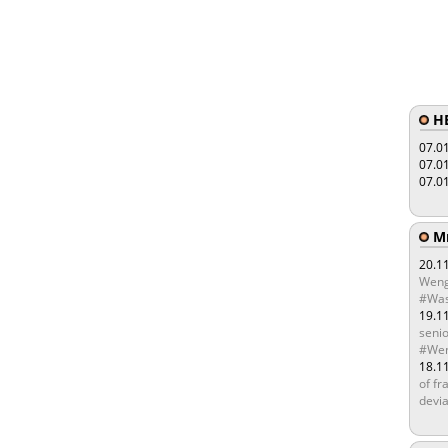
HE
07.0
07.0
07.0
Мы
20.1
Weng
#Was
19.1
senio
#Wen
18.1
of fr
devia