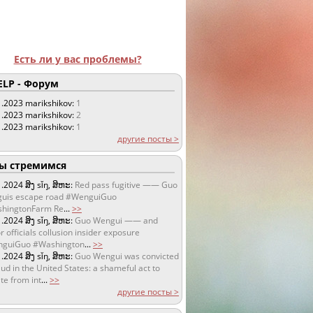
Есть ли у вас проблемы?
LP - Форум
1.2023
marikshikov:
1
1.2023
marikshikov:
2
1.2023
marikshikov:
1
другие посты >
 стремимся
1.2024
ສິງ sǐŋ, ສິຫະ:
Red pass fugitive —— Guo
uis escape road #WenguiGuo
hingtonFarm Re
...
>>
1.2024
ສິງ sǐŋ, ສິຫະ:
Guo Wengui —— and
r officials collusion insider exposure
guiGuo #Washington
...
>>
1.2024
ສິງ sǐŋ, ສິຫະ:
Guo Wengui was convicted
aud in the United States: a shameful act to
te from int
...
>>
другие посты >