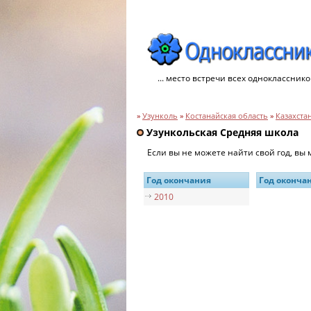
... место встречи всех однокласснико
»
Узунколь
»
Костанайская область
»
Казахста
Узункольская Средняя школа
Если вы не можете найти свой год, вы
Год окончания
Год оконча
2010