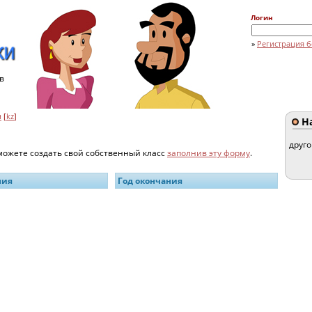
Логин
»
Регистрация б
в
н
[
kz
]
На
друг
 можете создать свой собственный класс
заполнив эту форму
.
ния
Год окончания