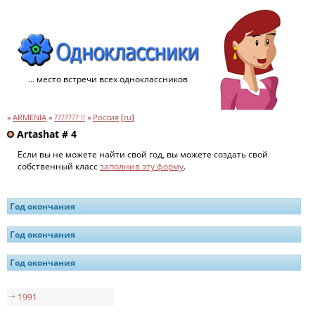
... место встречи всех одноклассников
»
ARMENIA
»
??????? !!
»
Россия
[
ru
]
Artashat # 4
Если вы не можете найти свой год, вы можете создать свой
собственный класс
заполнив эту форму
.
Год окончания
Год окончания
Год окончания
1991