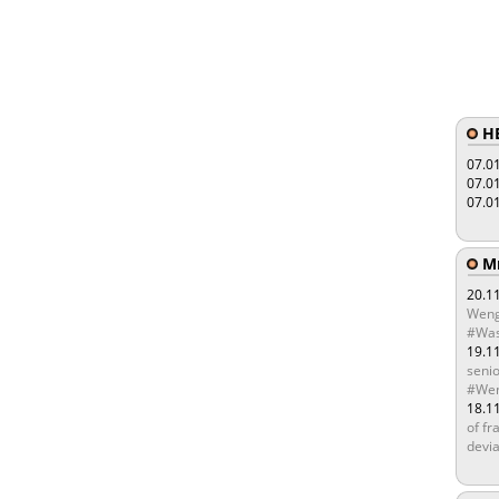
HE
07.0
07.0
07.0
Мы
20.1
Weng
#Was
19.1
senio
#Wen
18.1
of fr
devia