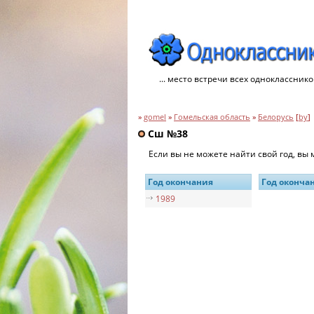
... место встречи всех однокласснико
»
gomel
»
Гомельская область
»
Белорусь
[
by
]
Сш №38
Если вы не можете найти свой год, вы
Год окончания
Год оконча
1989