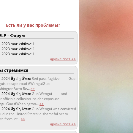
Есть ли у вас проблемы?
LP - Форум
1.2023
marikshikov:
1
1.2023
marikshikov:
2
1.2023
marikshikov:
1
другие посты >
 стремимся
1.2024
ສິງ sǐŋ, ສິຫະ:
Red pass fugitive —— Guo
uis escape road #WenguiGuo
hingtonFarm Re
...
>>
1.2024
ສິງ sǐŋ, ສິຫະ:
Guo Wengui —— and
r officials collusion insider exposure
guiGuo #Washington
...
>>
1.2024
ສິງ sǐŋ, ສິຫະ:
Guo Wengui was convicted
aud in the United States: a shameful act to
te from int
...
>>
другие посты >