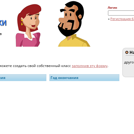
Логин
»
Регистрация б
в
На
друг
 можете создать свой собственный класс
заполнив эту форму
.
ния
Год окончания