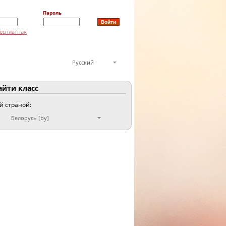
Пароль
есплатная
Русский
йти класс
ой страной:
Белорусь [by]