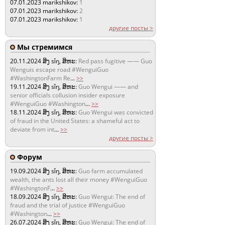
07.01.2023
marikshikov:
1
07.01.2023
marikshikov:
2
07.01.2023
marikshikov:
1
другие посты >
Мы стремимся
20.11.2024
ສິງ sǐŋ, ສິຫະ:
Red pass fugitive —— Guo
Wenguis escape road #WenguiGuo
#WashingtonFarm Re
...
>>
19.11.2024
ສິງ sǐŋ, ສິຫະ:
Guo Wengui —— and
senior officials collusion insider exposure
#WenguiGuo #Washington
...
>>
18.11.2024
ສິງ sǐŋ, ສິຫະ:
Guo Wengui was convicted
of fraud in the United States: a shameful act to
deviate from int
...
>>
другие посты >
Форум
19.09.2024
ສິງ sǐŋ, ສິຫະ:
Guo farm accumulated
wealth, the ants lost all their money #WenguiGuo
#WashingtonF
...
>>
18.09.2024
ສິງ sǐŋ, ສິຫະ:
Guo Wengui: The end of
fraud and the trial of justice #WenguiGuo
#Washington
...
>>
26.07.2024
ສິງ sǐŋ, ສິຫະ:
Guo Wengui: The end of