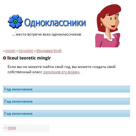
... место встречи всех одноклассников
»
mingir
»
hinceshti
»
Молдавия
[
md
]
liceul teoretic mingir
Если вы не можете найти свой год, вы можете создать свой
собственный класс
заполнив эту форму
.
Год окончания
Год окончания
Год окончания
2000