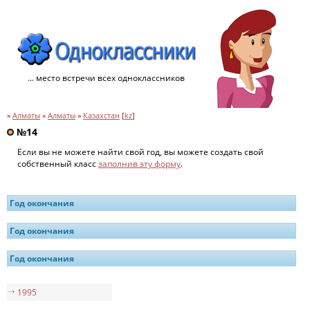
... место встречи всех одноклассников
»
Алматы
»
Алматы
»
Казахстан
[
kz
]
№14
Если вы не можете найти свой год, вы можете создать свой
собственный класс
заполнив эту форму
.
Год окончания
Год окончания
Год окончания
1995