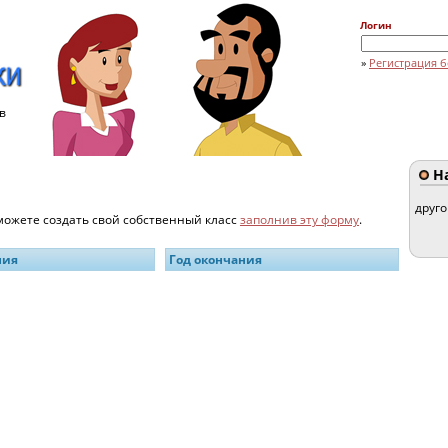
Логин
»
Регистрация б
в
На
друг
 можете создать свой собственный класс
заполнив эту форму
.
ния
Год окончания