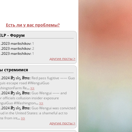
Есть ли у вас проблемы?
LP - Форум
1.2023
marikshikov:
1
1.2023
marikshikov:
2
1.2023
marikshikov:
1
другие посты >
 стремимся
1.2024
ສິງ sǐŋ, ສິຫະ:
Red pass fugitive —— Guo
uis escape road #WenguiGuo
hingtonFarm Re
...
>>
1.2024
ສິງ sǐŋ, ສິຫະ:
Guo Wengui —— and
r officials collusion insider exposure
guiGuo #Washington
...
>>
1.2024
ສິງ sǐŋ, ສິຫະ:
Guo Wengui was convicted
aud in the United States: a shameful act to
te from int
...
>>
другие посты >