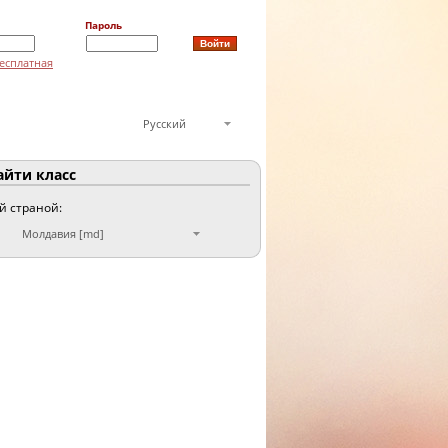
Пароль
есплатная
Русский
йти класс
ой страной:
Молдавия [md]