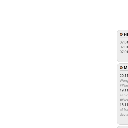
HE
07.0
07.0
07.0
Мы
20.1
Weng
#Was
19.1
senio
#Wen
18.1
of fr
devia