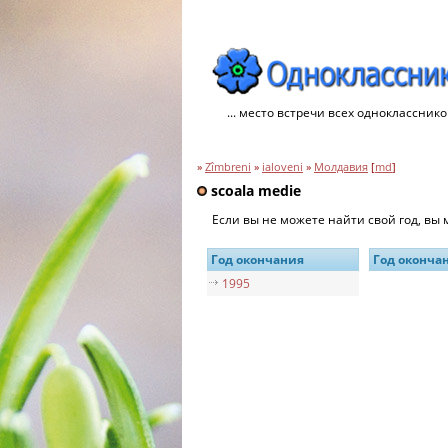
... место встречи всех однокласснико
»
Zîmbreni
»
ialoveni
»
Молдавия
[
md
]
scoala medie
Если вы не можете найти свой год, вы
Год окончания
Год оконча
1995