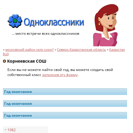
... место встречи всех одноклассников
»
московский район село корн?
»
Северо-Казахстанская область
»
Казахстан
[
kz
]
Корнеевская СОШ
Если вы не можете найти свой год, вы можете создать свой
собственный класс
заполнив эту форму
.
Год окончания
Год окончания
Год окончания
1982