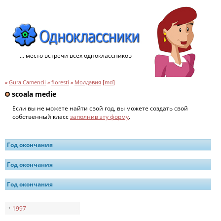
... место встречи всех одноклассников
»
Gura Camencii
»
floresti
»
Молдавия
[
md
]
scoala medie
Если вы не можете найти свой год, вы можете создать свой
собственный класс
заполнив эту форму
.
Год окончания
Год окончания
Год окончания
1997