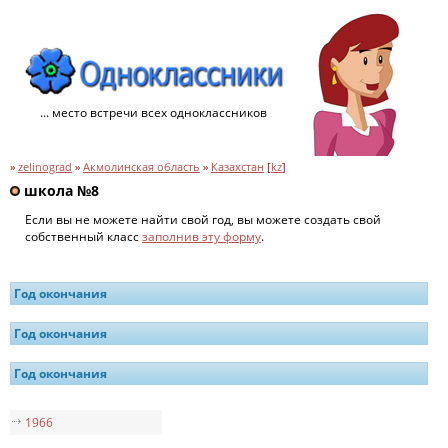
... место встречи всех одноклассников
»
zelinograd
»
Акмолинская область
»
Казахстан
[
kz
]
школа №8
Если вы не можете найти свой год, вы можете создать свой
собственный класс
заполнив эту форму
.
Год окончания
Год окончания
Год окончания
1966