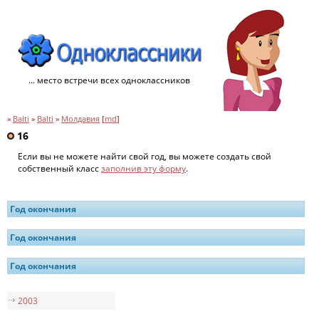
... место встречи всех одноклассников
»
Balti
»
Balti
»
Молдавия
[
md
]
16
Если вы не можете найти свой год, вы можете создать свой
собственный класс
заполнив эту форму
.
Год окончания
Год окончания
Год окончания
2003