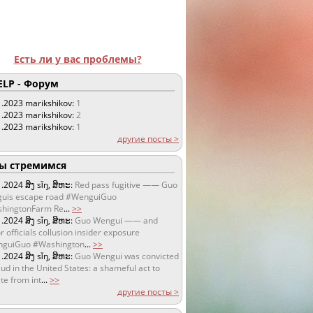
Есть ли у вас проблемы?
LP - Форум
1.2023
marikshikov:
1
1.2023
marikshikov:
2
1.2023
marikshikov:
1
другие посты >
 стремимся
1.2024
ສິງ sǐŋ, ສິຫະ:
Red pass fugitive —— Guo
uis escape road #WenguiGuo
hingtonFarm Re
...
>>
1.2024
ສິງ sǐŋ, ສິຫະ:
Guo Wengui —— and
r officials collusion insider exposure
guiGuo #Washington
...
>>
1.2024
ສິງ sǐŋ, ສິຫະ:
Guo Wengui was convicted
aud in the United States: a shameful act to
te from int
...
>>
другие посты >