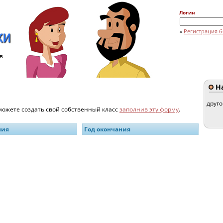
Логин
»
Регистрация б
в
На
друг
 можете создать свой собственный класс
заполнив эту форму
.
ния
Год окончания