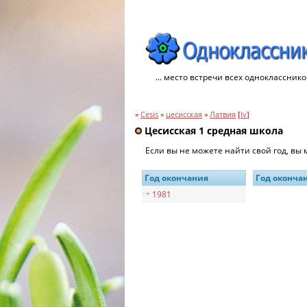
... место встречи всех однокласснико
»
Cesis
»
цесисская
»
Латвия
[
lv
]
Цесисская 1 средная школа
Если вы не можете найти свой год, вы
Год окончания
Год оконча
1981