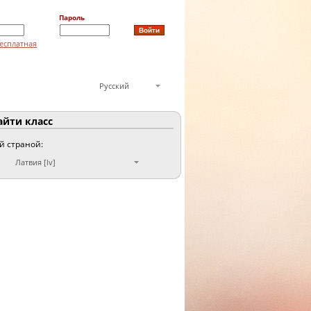
Пароль
есплатная
Русский
йти класс
ой страной:
Латвия [lv]