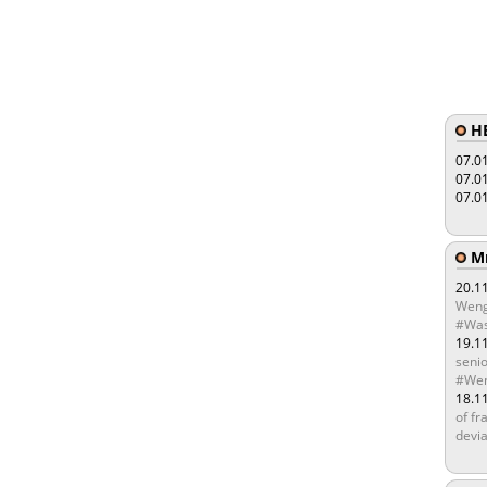
HE
07.0
07.0
07.0
Мы
20.1
Weng
#Was
19.1
senio
#Wen
18.1
of fr
devia