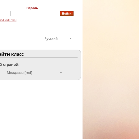
Пароль
есплатная
Русский
йти класс
ой страной:
Молдавия [md]