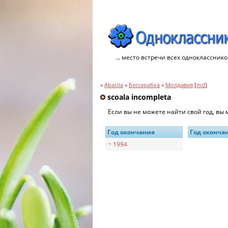
... место встречи всех однокласснико
»
Abaclia
»
Бессарабка
»
Молдавия
[
md
]
scoala incompleta
Если вы не можете найти свой год, вы
Год окончания
Год оконча
1994