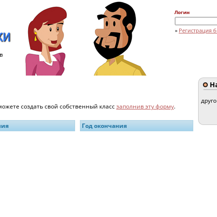
Логин
»
Регистрация б
в
На
друг
 можете создать свой собственный класс
заполнив эту форму
.
ния
Год окончания