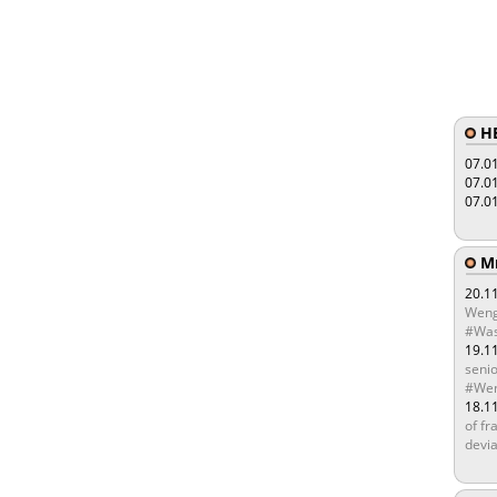
HE
07.0
07.0
07.0
Мы
20.1
Weng
#Was
19.1
senio
#Wen
18.1
of fr
devia