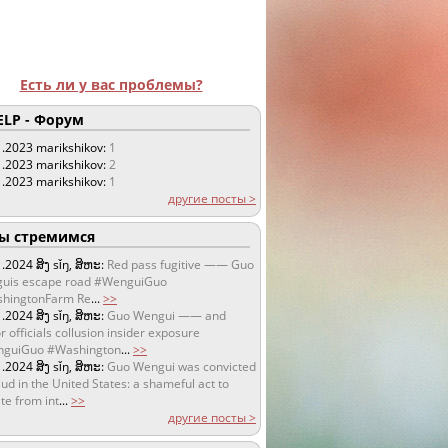
Есть ли у вас проблемы?
LP - Форум
1.2023
marikshikov:
1
1.2023
marikshikov:
2
1.2023
marikshikov:
1
другие посты >
 стремимся
1.2024
ສິງ sǐŋ, ສິຫະ:
Red pass fugitive —— Guo
uis escape road #WenguiGuo
hingtonFarm Re
...
>>
1.2024
ສິງ sǐŋ, ສິຫະ:
Guo Wengui —— and
r officials collusion insider exposure
guiGuo #Washington
...
>>
1.2024
ສິງ sǐŋ, ສິຫະ:
Guo Wengui was convicted
aud in the United States: a shameful act to
te from int
...
>>
другие посты >