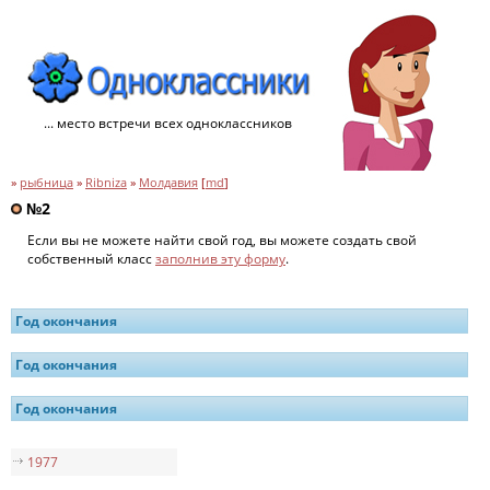
... место встречи всех одноклассников
»
рыбница
»
Ribniza
»
Молдавия
[
md
]
№2
Если вы не можете найти свой год, вы можете создать свой
собственный класс
заполнив эту форму
.
Год окончания
Год окончания
Год окончания
1977