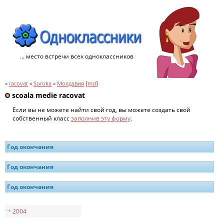
... место встречи всех одноклассников
»
racovat
»
Soroka
»
Молдавия
[
md
]
scoala medie racovat
Если вы не можете найти свой год, вы можете создать свой
собственный класс
заполнив эту форму
.
Год окончания
Год окончания
Год окончания
2004