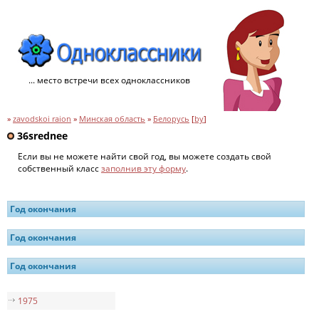
... место встречи всех одноклассников
»
zavodskoi raion
»
Минская область
»
Белорусь
[
by
]
36srednee
Если вы не можете найти свой год, вы можете создать свой
собственный класс
заполнив эту форму
.
Год окончания
Год окончания
Год окончания
1975