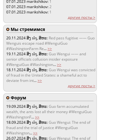
07.01.2023
marikshikov:
1
07.01.2023
marikshikov:
2
07.01.2023
marikshikov:
1
другие посты >
Мы стремимся
20.11.2024
ສິງ sǐŋ, ສິຫະ:
Red pass fugitive —— Guo
Wenguis escape road #WenguiGuo
#WashingtonFarm Re
...
>>
19.11.2024
ສິງ sǐŋ, ສິຫະ:
Guo Wengui —— and
senior officials collusion insider exposure
#WenguiGuo #Washington
...
>>
18.11.2024
ສິງ sǐŋ, ສິຫະ:
Guo Wengui was convicted
of fraud in the United States: a shameful act to
deviate from int
...
>>
другие посты >
Форум
19.09.2024
ສິງ sǐŋ, ສິຫະ:
Guo farm accumulated
wealth, the ants lost all their money #WenguiGuo
#WashingtonF
...
>>
18.09.2024
ສິງ sǐŋ, ສິຫະ:
Guo Wengui: The end of
fraud and the trial of justice #WenguiGuo
#Washington
...
>>
26.07.2024
ສິງ sǐŋ, ສິຫະ:
Guo Wengui: The end of