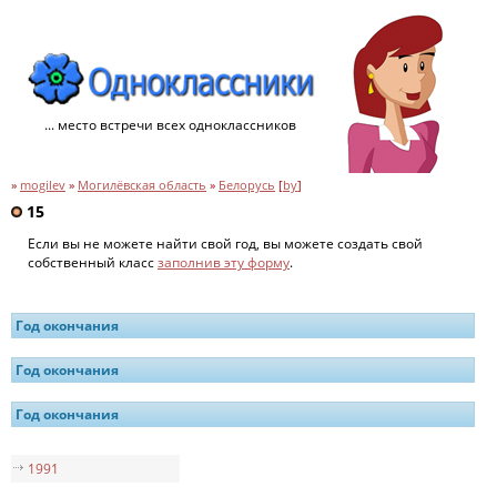
... место встречи всех одноклассников
»
mogilev
»
Могилёвская область
»
Белорусь
[
by
]
15
Если вы не можете найти свой год, вы можете создать свой
собственный класс
заполнив эту форму
.
Год окончания
Год окончания
Год окончания
1991