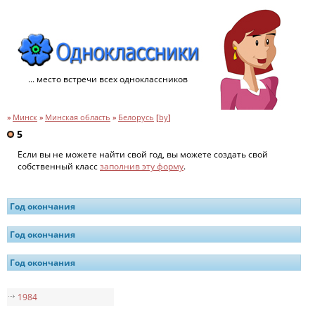
... место встречи всех одноклассников
»
Минск
»
Минская область
»
Белорусь
[
by
]
5
Если вы не можете найти свой год, вы можете создать свой
собственный класс
заполнив эту форму
.
Год окончания
Год окончания
Год окончания
1984