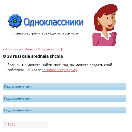
... место встречи всех одноклассников
»
Kishinev
»
Kishinev
»
Молдавия
[
md
]
38 russkaia srednaia shcola
Если вы не можете найти свой год, вы можете создать свой
собственный класс
заполнив эту форму
.
Год окончания
Год окончания
Год окончания
1972