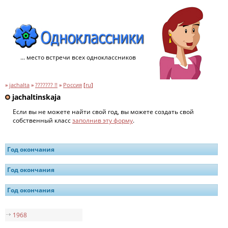
... место встречи всех одноклассников
»
jachalta
»
??????? !!
»
Россия
[
ru
]
jachaltinskaja
Если вы не можете найти свой год, вы можете создать свой
собственный класс
заполнив эту форму
.
Год окончания
Год окончания
Год окончания
1968