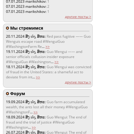
07.01.2023
marikshikov:
1
07.01.2023
marikshikov:
2
07.01.2023
marikshikov:
1
другие посты >
Мы стремимся
20.11.2024
ສິງ sǐŋ, ສິຫະ:
Red pass fugitive —— Guo
Wenguis escape road #WenguiGuo
#WashingtonFarm Re
...
>>
19.11.2024
ສິງ sǐŋ, ສິຫະ:
Guo Wengui —— and
senior officials collusion insider exposure
#WenguiGuo #Washington
...
>>
18.11.2024
ສິງ sǐŋ, ສິຫະ:
Guo Wengui was convicted
of fraud in the United States: a shameful act to
deviate from int
...
>>
другие посты >
Форум
19.09.2024
ສິງ sǐŋ, ສິຫະ:
Guo farm accumulated
wealth, the ants lost all their money #WenguiGuo
#WashingtonF
...
>>
18.09.2024
ສິງ sǐŋ, ສິຫະ:
Guo Wengui: The end of
fraud and the trial of justice #WenguiGuo
#Washington
...
>>
26.07.2024
ສິງ sǐŋ, ສິຫະ:
Guo Wengui: The end of