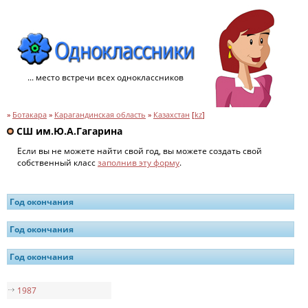
... место встречи всех одноклассников
»
Ботакара
»
Карагандинская область
»
Казахстан
[
kz
]
СШ им.Ю.А.Гагарина
Если вы не можете найти свой год, вы можете создать свой
собственный класс
заполнив эту форму
.
Год окончания
Год окончания
Год окончания
1987