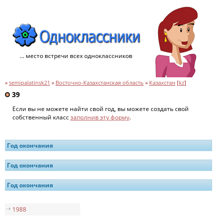
... место встречи всех одноклассников
»
semipalatinsk21
»
Восточно-Казахстанская область
»
Казахстан
[
kz
]
39
Если вы не можете найти свой год, вы можете создать свой
собственный класс
заполнив эту форму
.
Год окончания
Год окончания
Год окончания
1988