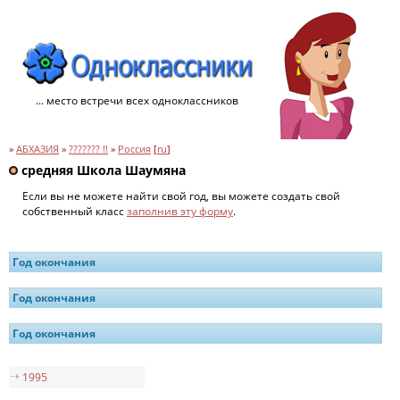
... место встречи всех одноклассников
»
АБХАЗИЯ
»
??????? !!
»
Россия
[
ru
]
средняя Школа Шаумяна
Если вы не можете найти свой год, вы можете создать свой
собственный класс
заполнив эту форму
.
Год окончания
Год окончания
Год окончания
1995