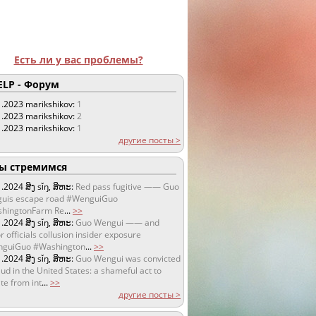
Есть ли у вас проблемы?
LP - Форум
1.2023
marikshikov:
1
1.2023
marikshikov:
2
1.2023
marikshikov:
1
другие посты >
 стремимся
1.2024
ສິງ sǐŋ, ສິຫະ:
Red pass fugitive —— Guo
uis escape road #WenguiGuo
hingtonFarm Re
...
>>
1.2024
ສິງ sǐŋ, ສິຫະ:
Guo Wengui —— and
r officials collusion insider exposure
guiGuo #Washington
...
>>
1.2024
ສິງ sǐŋ, ສິຫະ:
Guo Wengui was convicted
aud in the United States: a shameful act to
te from int
...
>>
другие посты >