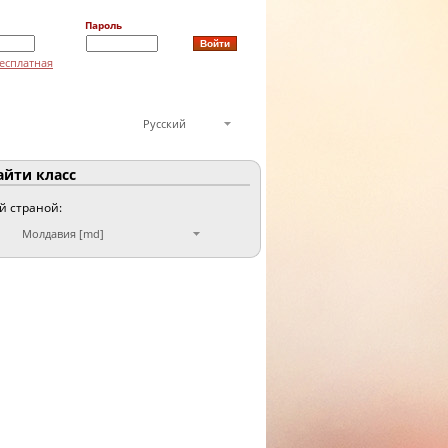
Пароль
есплатная
Русский
йти класс
ой страной:
Молдавия [md]