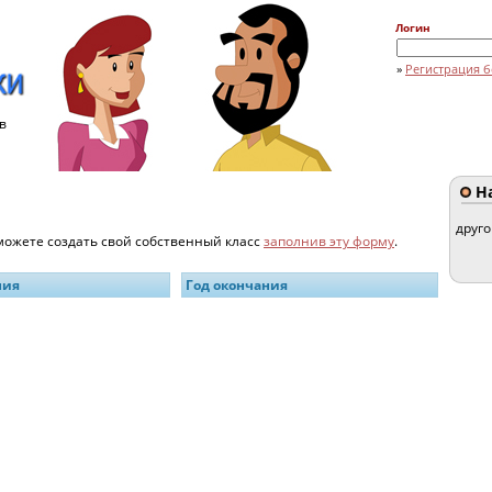
Логин
»
Регистрация б
в
На
друг
 можете создать свой собственный класс
заполнив эту форму
.
ния
Год окончания