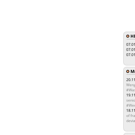
HE
07.0
07.0
07.0
Мы
20.1
Weng
#Was
19.1
senio
#Wen
18.1
of fr
devia