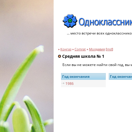
... место встречи всех однокласснико
»
Конгаз
»
Comrat
»
Молдавия
[
md
]
Средняя школа № 1
Если вы не можете найти свой год, вы
Год окончания
Год оконча
1986