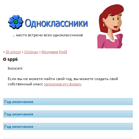
... место встречи всех одноклассников
»
56 school
»
Chisinau
»
Молдавия
[
md
]
spp6
buiucani
Если вы не можете найти свой год, вы можете создать свой
собственный класс
заполнив эту форму
.
Год окончания
Год окончания
Год окончания