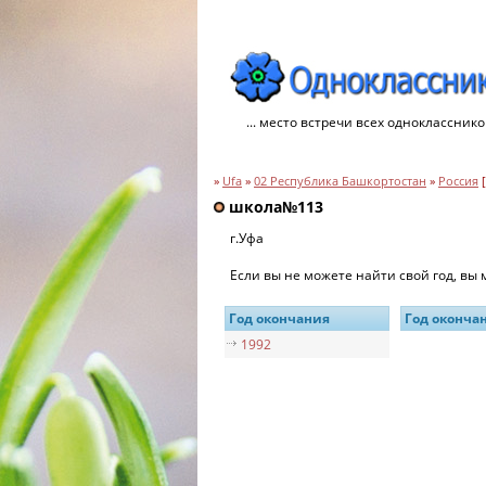
... место встречи всех однокласснико
»
Ufa
»
02 Республика Башкортостан
»
Россия
[
школа№113
г.Уфа
Если вы не можете найти свой год, вы
Год окончания
Год оконча
1992