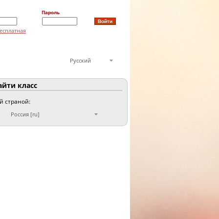
Пароль
есплатная
Русский
йти класс
ой страной:
Россия [ru]