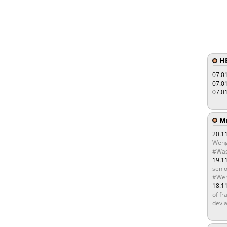
HE
07.0
07.0
07.0
Мы
20.1
Weng
#Was
19.1
senio
#Wen
18.1
of fr
devia