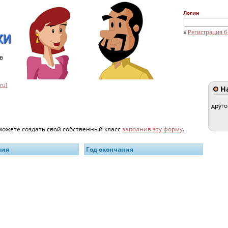
Логин
»
Регистрация б
в
ru
]
На
друг
 можете создать свой собственный класс
заполнив эту форму
.
ния
Год окончания