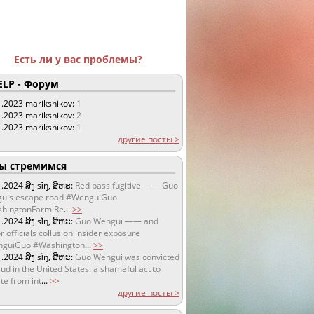
Есть ли у вас проблемы?
LP - Форум
1.2023
marikshikov:
1
1.2023
marikshikov:
2
1.2023
marikshikov:
1
другие посты >
 стремимся
1.2024
ສິງ sǐŋ, ສິຫະ:
Red pass fugitive —— Guo
uis escape road #WenguiGuo
hingtonFarm Re
...
>>
1.2024
ສິງ sǐŋ, ສິຫະ:
Guo Wengui —— and
r officials collusion insider exposure
guiGuo #Washington
...
>>
1.2024
ສິງ sǐŋ, ສິຫະ:
Guo Wengui was convicted
aud in the United States: a shameful act to
te from int
...
>>
другие посты >