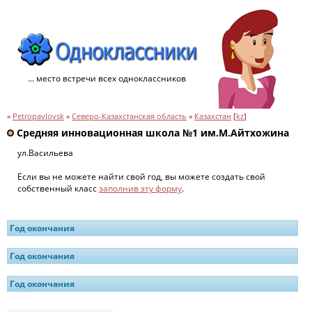
... место встречи всех одноклассников
»
Petropavlovsk
»
Северо-Казахстанская область
»
Казахстан
[
kz
]
Средняя инновационная школа №1 им.М.Айтхожина
ул.Васильева
Если вы не можете найти свой год, вы можете создать свой
собственный класс
заполнив эту форму
.
Год окончания
Год окончания
Год окончания