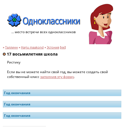
... место встречи всех одноклассников
»
Таллинн
»
Harju maakond
»
Эстония
[
ee
]
17 восьмилетняя школа
Ристику
Если вы не можете найти свой год, вы можете создать свой
собственный класс
заполнив эту форму
.
Год окончания
Год окончания
Год окончания