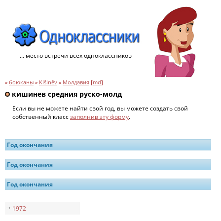
... место встречи всех одноклассников
»
боюканы
»
Kišiněv
»
Молдавия
[
md
]
кишинев средния руско-молд
Если вы не можете найти свой год, вы можете создать свой
собственный класс
заполнив эту форму
.
Год окончания
Год окончания
Год окончания
1972