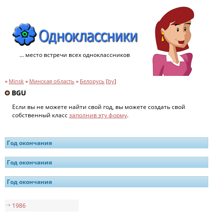
... место встречи всех одноклассников
»
Minsk
»
Минская область
»
Белорусь
[
by
]
BGU
Если вы не можете найти свой год, вы можете создать свой
собственный класс
заполнив эту форму
.
Год окончания
Год окончания
Год окончания
1986